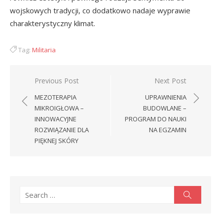
wojskowych tradycji, co dodatkowo nadaje wyprawie
charakterystyczny klimat.
Tag:
Militaria
Nawigacja
Previous Post
Next Post
wpisu
MEZOTERAPIA
UPRAWNIENIA
MIKROIGŁOWA –
BUDOWLANE –
INNOWACYJNE
PROGRAM DO NAUKI
ROZWIĄZANIE DLA
NA EGZAMIN
PIĘKNEJ SKÓRY
Search
Search
for: