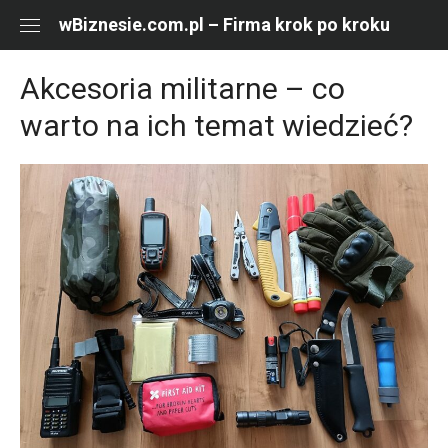
Skip
wBiznesie.com.pl – Firma krok po kroku
to
content
Akcesoria militarne – co
warto na ich temat wiedzieć?