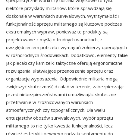
specjalistyczne worki czy ubrania wojskowe to tylko
niektóre przykłady militariów, które sprawdzają się
doskonale w warunkach survivalowych. Wytrzymałość i
funkcjonalność sprzętu militarnego są kluczowe podczas
ekstremalnych wypraw, ponieważ te produkty są
projektowane z myślą o trudnych warunkach, z
uwzględnieniem potrzeb i wymagań żołnierzy operujących
w różnorodnych środowiskach. Dodatkowo, elementy takie
jak plecaki czy kamizelki taktyczne oferują ergonomiczne
rozwiązania, ułatwiające przenoszenie sprzętu oraz
organizację wyposażenia. Odpowiednie militaria mogą
zwiększyć skuteczność działań w terenie, zabezpieczając
przed niebezpieczeństwami i umożliwiając skuteczne
przetrwanie w zróżnicowanych warunkach
atmosferycznych czy topograficznych. Dla wielu
entuzjastów obozów survivalowych, wybór sprzętu
militarnego to nie tylko kwestia funkcjonalności, lecz
również estetyki i pewnego rodzaju sentymentu do