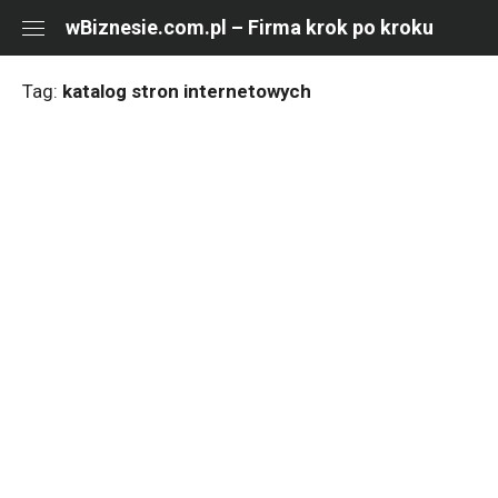
Skip
wBiznesie.com.pl – Firma krok po kroku
to
content
Tag:
katalog stron internetowych